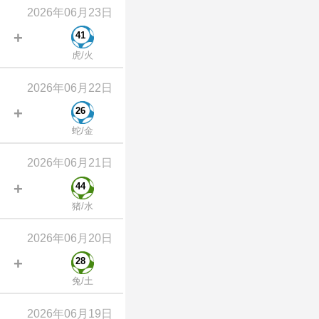
2026年06月23日
+
41
虎/火
2026年06月22日
+
26
蛇/金
2026年06月21日
+
44
猪/水
2026年06月20日
+
28
兔/土
2026年06月19日