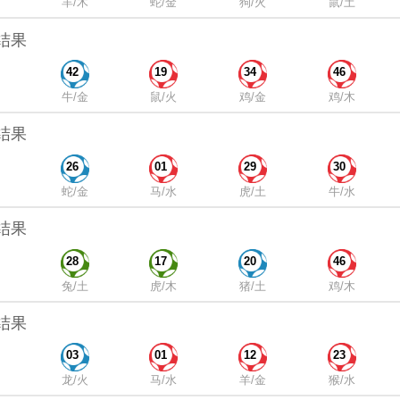
羊/木
蛇/金
狗/火
鼠/土
结果
42
19
34
46
牛/金
鼠/火
鸡/金
鸡/木
结果
26
01
29
30
蛇/金
马/水
虎/土
牛/水
结果
28
17
20
46
兔/土
虎/木
猪/土
鸡/木
结果
03
01
12
23
龙/火
马/水
羊/金
猴/水