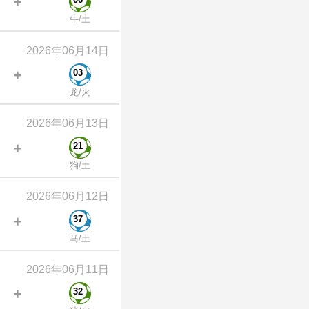
+
牛/土
2026年06月14日
+
03
龙/火
2026年06月13日
+
21
狗/土
2026年06月12日
+
37
马/土
2026年06月11日
+
32