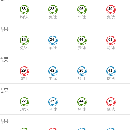
33
28
06
40
狗/火
兔/土
牛/土
兔/火
结果
16
36
44
01
兔/木
羊/土
猪/水
马/水
结果
29
42
20
41
虎/土
牛/金
猪/土
虎/火
结果
22
25
44
19
鸡/水
马/木
猪/水
鼠/火
结果