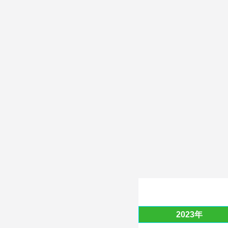
2023年