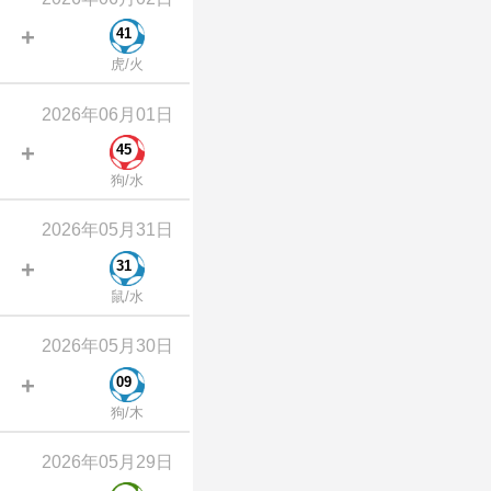
+
41
虎/火
2026年06月01日
+
45
狗/水
2026年05月31日
+
31
鼠/水
2026年05月30日
+
09
狗/木
2026年05月29日