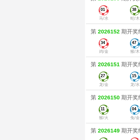
01
38
马/水
蛇/木
第
2026152
期开奖
34
47
鸡/金
猴/木
第
2026151
期开奖
27
15
龙/金
龙/水
第
2026150
期开奖
11
04
猴/火
兔/金
第
2026149
期开奖